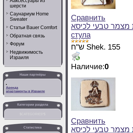
Ааксессуары из
шерсти
Саунариум Home
Сравнить
Sweater
כרית מצמר טבעי לכיסא Шерстяная сид
Статьи Bauer Comfort
стула
Обратная связь
Форум
ש"ח Shek. 155
Недвижимость
Израиля
Наличие:
0
Наши партнёры
Аренда
апартаменты в Израиле
Категории раздела
$CATEGORIES*$
Сравнить
כרית מצמר טבעי לכיסא Шерстяная сид
Статистика