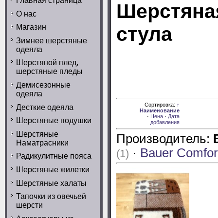
Главная страница
Шерстяна
О нас
Магазин
стула
Зимнее шерстяные
одеяла
ר לכיסא אם יש תחורים
Шерстяной плед,
сидушка для стул
шерстяные пледы
Демисезонные
ней
одеяла
Доступно
Сортировка:
↑
Десткие одеяла
позиций:
Наименование
\ מוצרים
·
Цена
·
Дата
Шерстяные подушки
2
במלאי
добавления
Шерстяные
Производитель:
Наматрасники
·
Bauer Comfor
(1)
Радикулитные пояса
Шерстяные жилетки
Шерстяные халаты
Тапочки из овечьей
шерсти