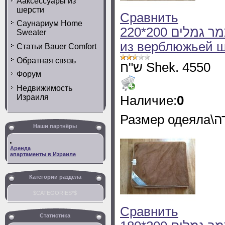
Ааксессуары из
шерсти
Сравнить
Саунариум Home
220*200 שמיכה חורף זוגית מצמר גמלים Одеяло
Sweater
из верблюжьей ш
Статьи Bauer Comfort
Обратная связь
ש"ח Shek. 4550
Форум
Недвижимость
Израиля
Наличие:
0
Наши партнёры
Аренда
апартаменты в Израиле
Категории раздела
$CATEGORIES*$
Сравнить
Статистика