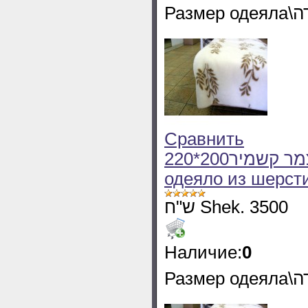
Сравнить
220*200שמיכה חורף מצמר קשמיר Olivia Зимнее
одеяло из шерст
ש"ח Shek. 3500
Наличие:
0