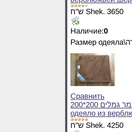
ש"ח Shek. 3650
Наличие:
0
Сравнить
200*200 שמיכה יחיד חורף מצמר גמלים Зимнее
одеяло из вербл
ש"ח Shek. 4250