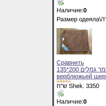
Наличие:
0
Сравнить
135*200 שמיכה יחיד חורף מצמר גמלים Одеяло из
верблюжьей шер
ש"ח Shek. 3350
Наличие:
0