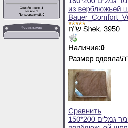
180*200 שמיכה חורף זוגית מצמר גמלים Одеяло
из верблюжьей 
Онлайн всего:
1
Гостей:
1
Пользователей:
0
Bauer_Comfort_Ve
ש"ח Shek. 3950
Форма входа
Наличие:
0
Сравнить
150*200 שמיכה יחיד חורף מצמר גמלים Одеяло из
верблюжьей шерс