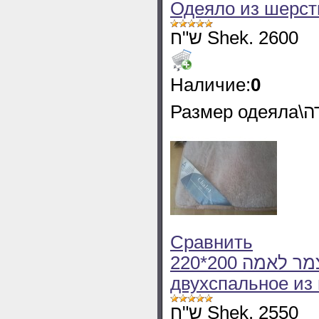
Одеяло из шерс
ש"ח Shek. 2600
Наличие:
0
Сравнить
220*200 שמיכה חורף זוגית מצמר לאמה Одеяло
двухспальное из
ש"ח Shek. 2550