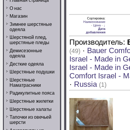
Главная страница
О нас
Магазин
Доступно
Сортировка:
позиций:
Наименование
Зимнее шерстяные
\ מוצרים
·
Цена
·
↓
одеяла
במלאי
Дата
104
добавления
Шерстяной плед,
Производитель:
шерстяные пледы
·
Bauer Comfor
(49)
Демисезонные
одеяла
Israel - Made in
Десткие одеяла
Israel - Made in
Шерстяные подушки
Comfort Israel -
Шерстяные
·
Russia
(1)
Наматрасники
Радикулитные пояса
Шерстяные жилетки
Шерстяные халаты
Тапочки из овечьей
шерсти