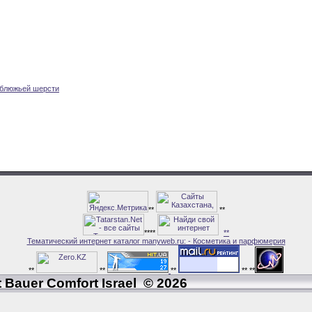
ушка из верблюжьей шерсти
**
**
****
**
Тематический интернет каталог manyweb.ru: - Косметика и парфюмерия
**
**
**
**
**
 Bauer Comfort Israel © 2026