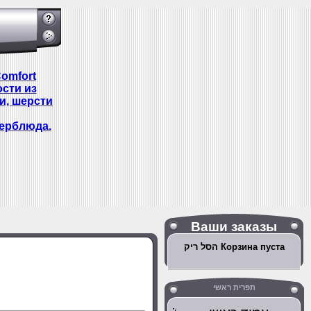
omfort
сти из
и, шерсти
ерблюда.
Ваши заказы
הסל ריק Корзина пуста
תפרית ראשי