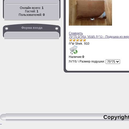
Онлайн всего:
1
Гостей:
1
Пользователей:
0
Форма входа
Сравнить
75*75 כרית מצמר גמלים - Под
ש"ח Shek. 910
Наличие:
0
מידות \ Размер подушки:
Copyright