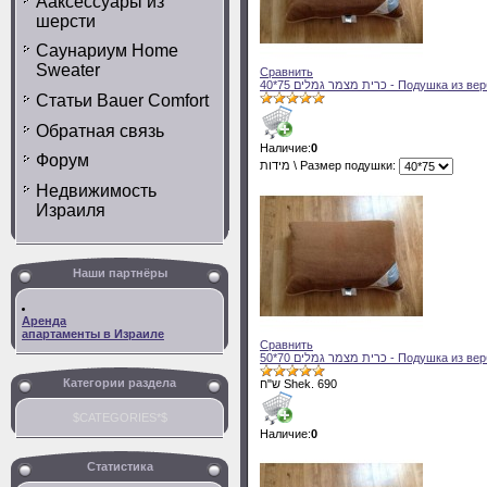
Ааксессуары из
шерсти
Саунариум Home
Sweater
Сравнить
40*75 כרית מצמר גמלים - Под
Статьи Bauer Comfort
Обратная связь
Наличие:
0
Форум
מידות \ Размер подушки:
Недвижимость
Израиля
Наши партнёры
Аренда
апартаменты в Израиле
Сравнить
50*70 כרית מצמר גמלים - Под
Категории раздела
ש"ח Shek. 690
$CATEGORIES*$
Наличие:
0
Статистика