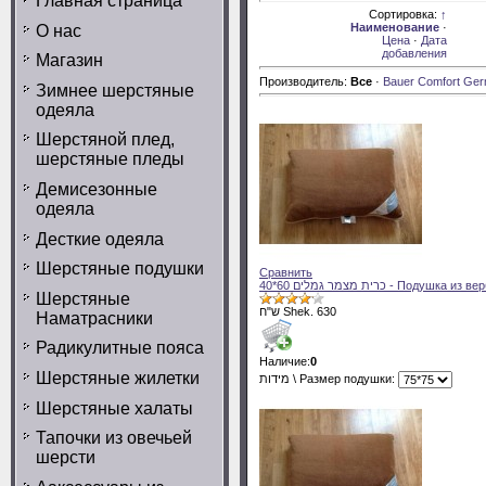
Главная страница
Доступно
Сортировка:
↑
позиций: \
Наименование
·
О нас
מוצרים
Цена
·
Дата
4
במלאי
добавления
Магазин
Производитель:
Все
·
Bauer Comfort Ge
Зимнее шерстяные
одеяла
Шерстяной плед,
шерстяные пледы
Демисезонные
одеяла
Десткие одеяла
Шерстяные подушки
Сравнить
40*60 כרית מצמר גמלים - Под
Шерстяные
ש"ח Shek. 630
Наматрасники
Радикулитные пояса
Наличие:
0
Шерстяные жилетки
מידות \ Размер подушки:
Шерстяные халаты
Тапочки из овечьей
шерсти