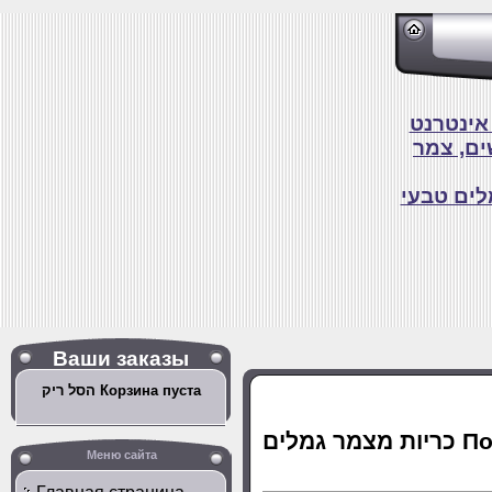
ים, צמר
לים טבעי
Ваши заказы
הסל ריק Корзина пуста
מלים
Меню сайта