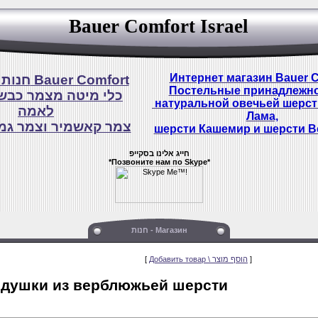
Bauer Comfort Israel
Интернет магазин Bauer C
חנות אינטרנט Bauer Comfort
Постельные принадлежно
כלי מיטה מצמר כבש
натуральной овечьей шерст
לאמה
Лама,
צמר קאשמיר וצמר גמ
шерсти Кашемир и шерсти В
ח
ייג אלינו בסקייפ
*Позвоните нам по Skype*
חנות - Магазин
[
Добавить товар \ הוסף מוצר
]
כריות מצמר ג Подушки из верблюжьей шерсти
כריות מצמר גמלים מיוחדת לכל עונות של השנה Подушки из натуральной верблюжьей шерсти.