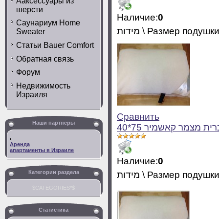
Ааксессуары из
шерсти
Наличие:
0
Саунариум Home
מידות \ Размер подушки
Sweater
Статьи Bauer Comfort
Обратная связь
Форум
Недвижимость
Израиля
Сравнить
Наши партнёры
Аренда
апартаменты в Израиле
Наличие:
0
Категории раздела
מידות \ Размер подушки
$CATEGORIES*$
Статистика