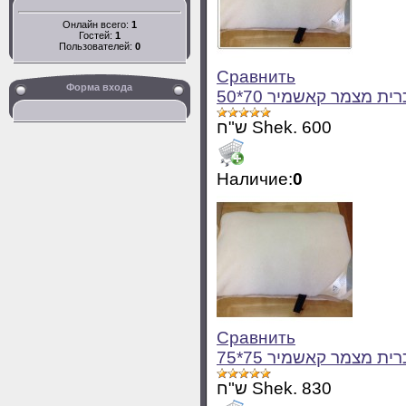
Онлайн всего:
1
Гостей:
1
Пользователей:
0
Сравнить
Форма входа
ש"ח Shek. 600
Наличие:
0
Сравнить
ש"ח Shek. 830