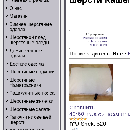
Главная страница
О нас
ת באואר קופמורת ישראל
Магазин
Мягкие приятные на о
Зимнее шерстяные
от Бауэр Комфорт Изр
одеяла
Доступно
Сортировка:
↑
Шерстяной плед,
позиций:
Наименование
\ מוצרים
·
Цена
·
Дата
шерстяные пледы
4
במלאי
добавления
Демисезонные
Производитель:
Все
·
одеяла
Десткие одеяла
Шерстяные подушки
Шерстяные
Наматрасники
Радикулитные пояса
Шерстяные жилетки
Сравнить
Шерстяные халаты
Тапочки из овечьей
шерсти
ש"ח Shek. 520