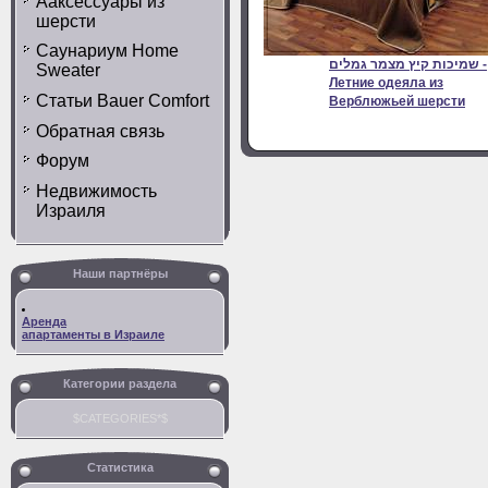
Ааксессуары из
шерсти
Саунариум Home
שמיכות קיץ מצמר גמלים -
Sweater
Летние одеяла из
Статьи Bauer Comfort
Верблюжьей шерсти
Обратная связь
Форум
Недвижимость
Израиля
Наши партнёры
Аренда
апартаменты в Израиле
Категории раздела
$CATEGORIES*$
Статистика