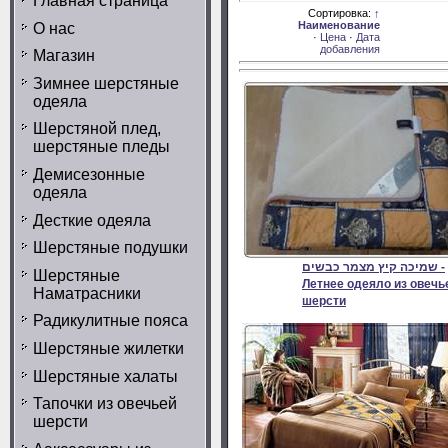
Главная страница
Доступно
Сортировка:
↑
позиций: \
Наименование
О нас
מוצרים
·
Цена
·
Дата
0
במלאי
добавления
Магазин
Зимнее шерстяные
одеяла
Шерстяной плед,
шерстяные пледы
Демисезонные
одеяла
Десткие одеяла
Шерстяные подушки
שמיכה קיץ מצמר כבשים -
Шерстяные
Летнее одеяло из овечь
Наматрасники
шерсти
Радикулитные пояса
Шерстяные жилетки
Шерстяные халаты
Тапочки из овечьей
шерсти