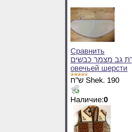
Сравнить
חגורת גב מצמר כבשים - Радикулитный 
овечьей шерсти
ש"ח Shek. 190
Наличие:
0