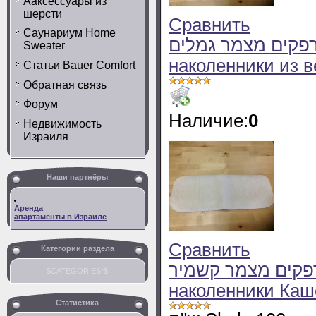
Ааксессуары из
шерсти
Сравнить
Саунариум Home
מגיני מרפקים מצמר גמלים -
Sweater
наколенники из 
Статьи Bauer Comfort
Обратная связь
Форум
Наличие:
0
Недвижимость
Израиля
Наши партнёры
Аренда
апартаменты в Израиле
Сравнить
Категории раздела
מגיני מרפקים מצמר קשמיר 
$CATEGORIES*$
наколенники Ка
Статистика