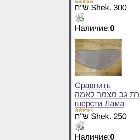
ש"ח Shek. 300
Наличие:
0
Сравнить
חגורת גב מצמר לאמה Радикулитный п
шерсти Лама
ש"ח Shek. 250
Наличие:
0