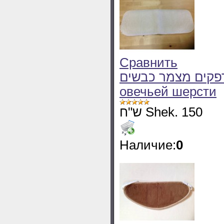
Сравнить
מגן מרפקים מצמר כבשים - Нак
овечьей шерсти
ש"ח Shek. 150
Наличие:
0