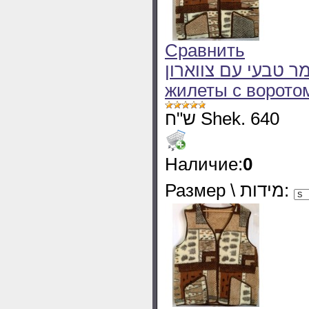
Сравнить
רף מצמר טבעי עם צווארון
жилеты с ворото
ש"ח Shek. 640
Наличие:
0
Размер \ מידות: