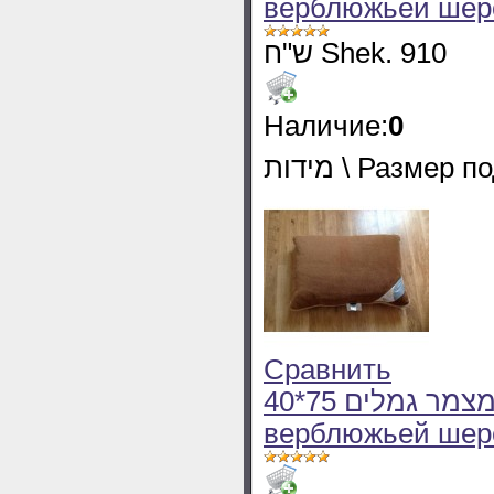
верблюжьей шер
ש"ח Shek. 910
Наличие:
0
מידות \ Размер
Сравнить
40*75 כרית מצמר גמלים - Подушка из
верблюжьей шер