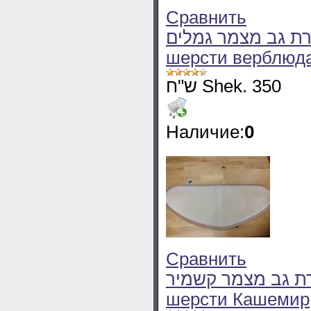
Сравнить
חגורת גב מצמר גמלים - Радикулитный 
шерсти верблюд
ש"ח Shek. 350
Наличие:
0
Сравнить
חגורת גב מצמר קשמיר - Радикулитный
шерсти Кашемир