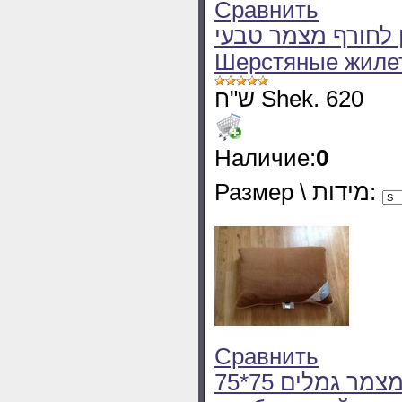
Сравнить
ון לחורף מצמר טבעי
Шерстяные жилет
ש"ח Shek. 620
Наличие:
0
Размер \ מידות:
Сравнить
75*75 כרית מצמר גמלים - Подушка из